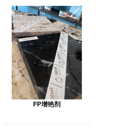
FP增艳剂